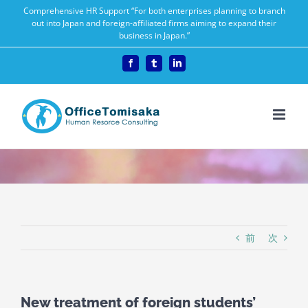
Skip
Comprehensive HR Support “For both enterprises planning to branch
out into Japan and foreign-affiliated firms aiming to expand their
to
business in Japan.”
content
Facebook
Tumblr
LinkedIn
前
次
New treatment of foreign students’