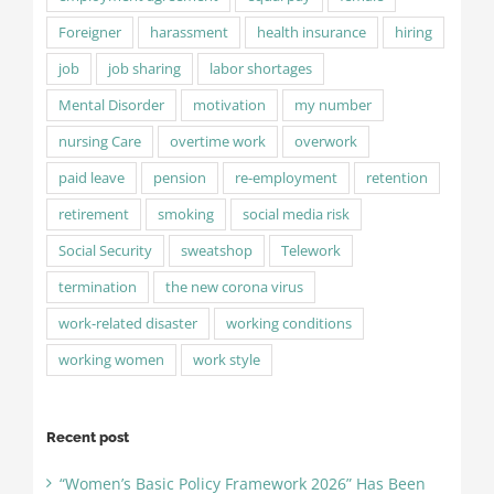
Foreigner
harassment
health insurance
hiring
job
job sharing
labor shortages
Mental Disorder
motivation
my number
nursing Care
overtime work
overwork
paid leave
pension
re-employment
retention
retirement
smoking
social media risk
Social Security
sweatshop
Telework
termination
the new corona virus
work-related disaster
working conditions
working women
work style
Recent post
“Women’s Basic Policy Framework 2026” Has Been