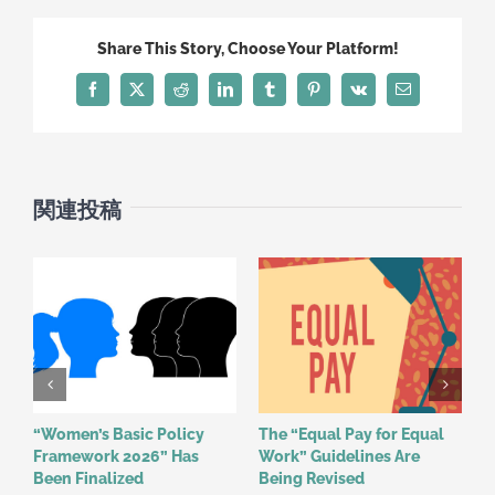
Share This Story, Choose Your Platform!
Facebook
X
Reddit
LinkedIn
Tumblr
Pinterest
Vk
電
子
メ
ー
ル
関連投稿
“Women’s Basic Policy
The “Equal Pay for Equal
R
Framework 2026” Has
Work” Guidelines Are
R
Been Finalized
Being Revised
E