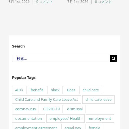
8月 1st, 2026
|
0 コメント
7月 1st, 2026
|
0 コメント
L
5
Search
検
索
…
Popular Tags
401k
benefit
black
Boss
child care
Child Care and Family Care Leave Act
child care leave
coronavirus
COVID-19
dismissal
documentation
employees' Health
employment
employment agreement
equal pay
female